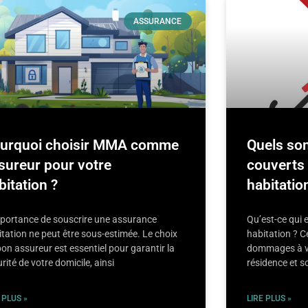
ASSURANCE
urquoi choisir MMA comme
Quels son
sureur pour votre
couverts
bitation ?
habitatio
mportance de souscrire une assurance
Qu’est-ce qui 
tation ne peut être sous-estimée. Le choix
habitation ? C
on assureur est essentiel pour garantir la
dommages à vo
rité de votre domicile, ainsi
résidence et s
 PLUS »
LIRE PLUS »