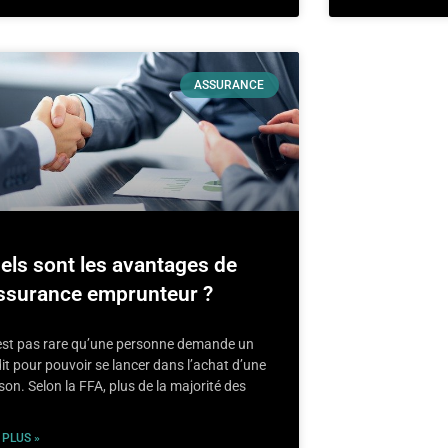
ASSURANCE
els sont les avantages de
assurance emprunteur ?
n’est pas rare qu’une personne demande un
it pour pouvoir se lancer dans l’achat d’une
on. Selon la FFA, plus de la majorité des
 PLUS »