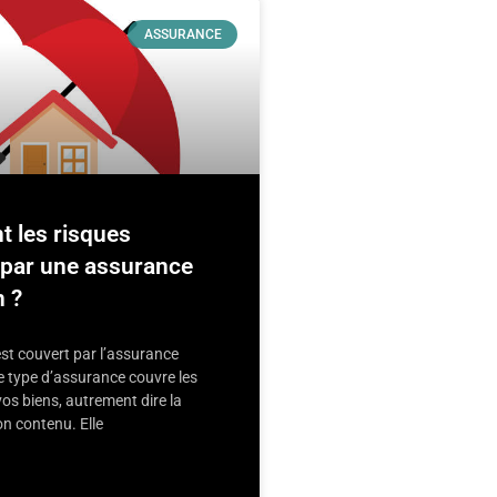
ASSURANCE
t les risques
 par une assurance
n ?
est couvert par l’assurance
e type d’assurance couvre les
s biens, autrement dire la
on contenu. Elle